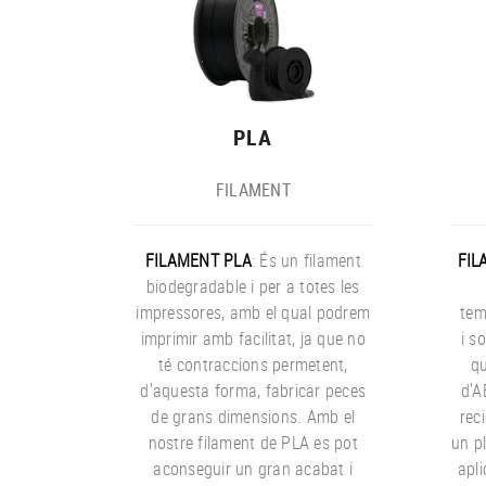
PLA
FILAMENT
FILAMENT PLA
: És un filament
FIL
biodegradable i per a totes les
impressores, amb el qual podrem
tem
imprimir amb facilitat, ja que no
i so
té contraccions permetent,
qu
d'aquesta forma, fabricar peces
d'A
de grans dimensions. Amb el
reci
nostre filament de PLA es pot
un p
aconseguir un gran acabat i
apli