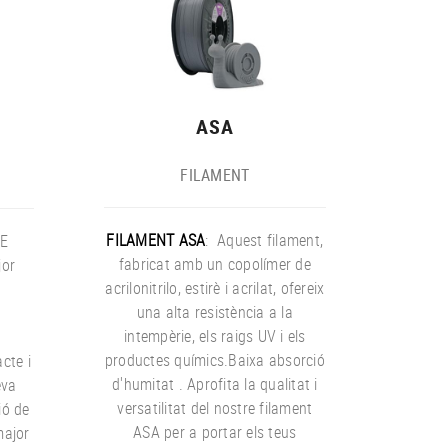
ASA
FILAMENT
FILAMENT ASA
: Aquest filament,
E
fabricat amb un copolímer de
jor
acrilonitrilo, estirè i acrilat, ofereix
i
una alta resistència a la
b
intempèrie, els raigs UV i els
,
productes químics.Baixa absorció
acte i
d'humitat . Aprofita la qualitat i
eva
versatilitat del nostre filament
ió de
ASA per a portar els teus
major