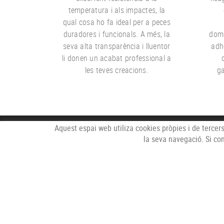
temperatura i als impactes, la
qual cosa ho fa ideal per a peces
duradores i funcionals. A més, la
domè
seva alta transparència i lluentor
adh
li donen un acabat professional a
les teves creacions.
ga
Aquest espai web utiliza cookies pròpies i de tercers
la seva navegació. Si co
POLÍTICA DE COOKIES
AVÍS LEGAL
CONDICIONS D'ÚS