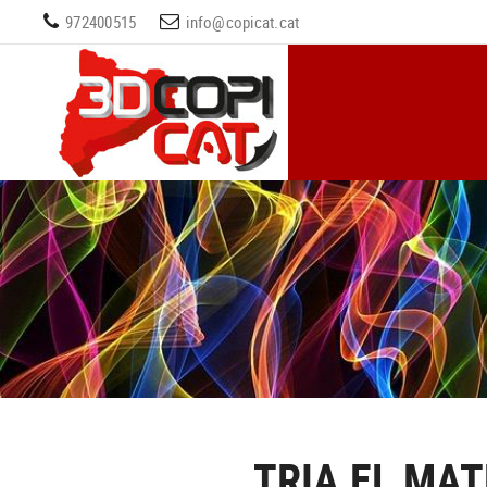
972400515
info@copicat.cat
TRIA EL MAT