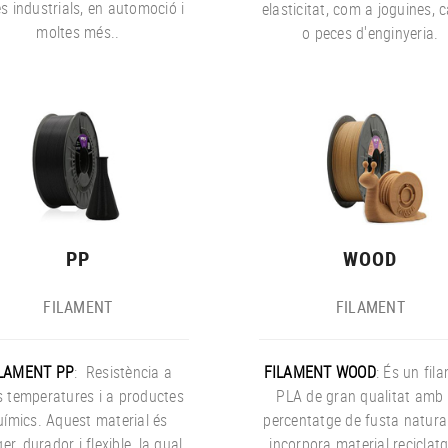
s industrials, en automoció i
elasticitat, com a joguines, c
moltes més..
o peces d'enginyeria.
PP
WOOD
FILAMENT
FILAMENT
LAMENT PP
: Resistència a
FILAMENT WOOD
: És un fil
s temperatures i a productes
PLA de gran qualitat amb 
uímics. Aquest material és
percentatge de fusta natura
ger, durador i flexible, la qual
incorpora material reciclatg