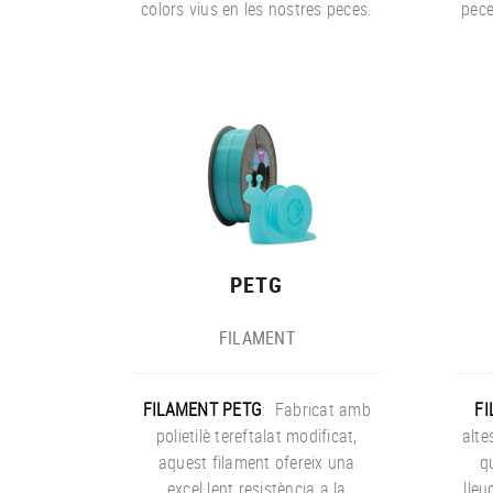
colors vius en les nostres peces.
pece
PETG
FILAMENT
FILAMENT PETG
: Fabricat amb
FI
polietilè tereftalat modificat,
alte
aquest filament ofereix una
q
excel·lent resistència a la
lleu