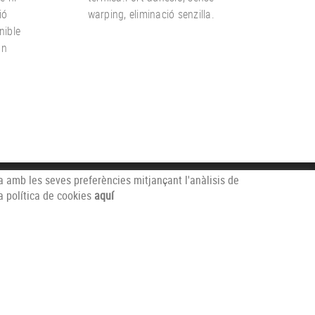
ió
warping, eliminació senzilla.
nible
un
da amb les seves preferències mitjançant l'anàlisis de
a política de cookies
'NS
aquí
CONTACTA'NS
O, 6
972400515
IRONA(Girona)
info@copicat.cat
Distribuït per: COPICAT