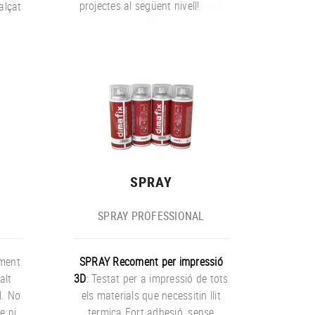
projectes al següent nivell!
irona
alçat
3D
SPRAY
SPRAY PROFESSIONAL
ament
SPRAY Recoment per impressió
alt
3D
: Testat per a impressió de tots
l. No
els materials que necessitin llit
e ni
termica.Fort adhesió, sense