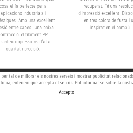
cosa el fa perfecte per a
recuperat. Té una resoluc
aplicacions industrials i
d'impressió excel·lent. Dispo
stiques. Amb una excel·lent
en tres colors de fusta i 
esió entre capes i una baixa
inspirat en el bambú
contracció, el filament PP
ranteix impressions d'alta
qualitat i precisió.
 per tal de millorar els nostres serveis i mostrar publicitat relaciona
ntinua, entenem que accepta el seu ús. Pot informar-se sobre la nostr
VISITA
Accepto
C/ BILBA
17005 G