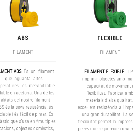
ABS
FLEXIBLE
FILAMENT
FILAMENT
AMENT ABS
: És un filament
FILAMENT FLEXIBLE:
TP
que aguanta altes
imprimir objectes amb ma
peratures, és mecanitzable
capacitat de moviment 
luble en acetona. Una de les
flexibilitat. Fabricat am
alitats del nostre filament
materials d'alta qualitat
BS és la seva resistència, és
excel·lent resistència a l'imp
clable i és fàcil de pintar. És
una gran durabilitat. La s
làstic que s'usa en *multiples
flexibilitat permet la impress
cacions, objectes domèstics,
peces que requereixen una 